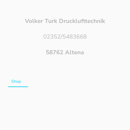
Volker Turk Drucklufttechnik
02352/5483668
58762 Altena
s
Shop
Leasing Angebote
Preise / Versand
Kontakt