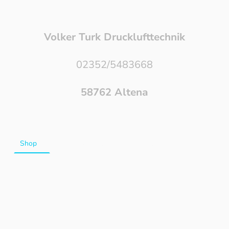
Volker Turk Drucklufttechnik
02352/5483668
58762 Altena
s
Shop
Leasing Angebote
Preise / Versand
Kontakt